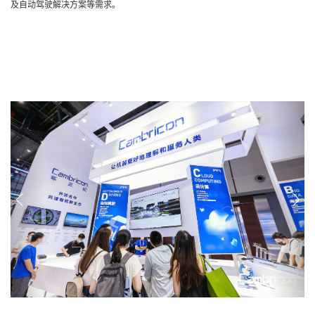
及自动驾驶解决方案等需求。