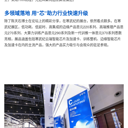
多领域落地 用“芯”助力行业快速升级
除了陈天石博士在论坛上的精彩分享，在寒武纪的展台，依然看点颇多。在寒
武纪展区，低功耗、低延时、高集成的边缘产品思元220系列、高端推理产品思
元270系列、大算力训练产品思元290系列及新一代训推一体思元370系列悉数
亮相，展品涵盖包括寒武纪云端智能芯片及加速卡、训练整机、边缘智能芯片
及加速卡在内的主流产品，强大的产品实力吸引与会观众的驻足参观。