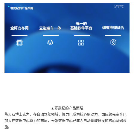
▲寒武纪的产品策略
陈天石博士认为，在自动驾驶领域，算力已成为核心驱动力。国际领先车企已
加大在数据中心算力的布局，云端数据中心已成为自动驾驶研发的核心基础设
施。