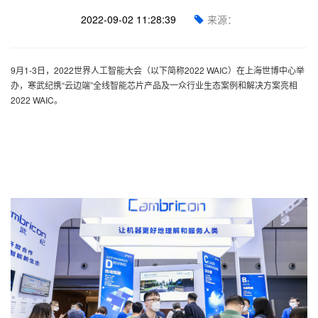
2022-09-02 11:28:39
来源：
9月1-3日，2022世界人工智能大会（以下简称2022 WAIC）在上海世博中心举
办，寒武纪携“云边端”全线智能芯片产品及一众行业生态案例和解决方案亮相
2022 WAIC。