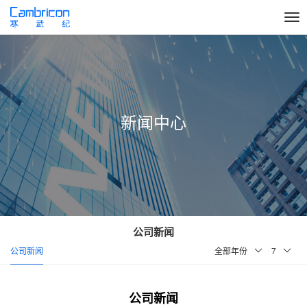
切
换
导
产品技术
航
开放平台
新闻中心
开发者
新闻中心
加入我们
关于我们
公司新闻
公司新闻
全部年份
7
公司新闻